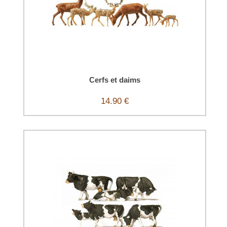
Cerfs et daims
14.90 €