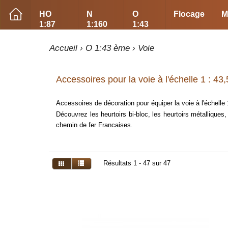
HO
N
O
Flocage
M
1:87
1:160
1:43
Accueil
›
O 1:43 ème
›
Voie
Accessoires pour la voie à l'échelle 1 : 43
Accessoires de décoration pour équiper la voie à l'échelle
Découvrez les heurtoirs bi-bloc, les heurtoirs métallique
chemin de fer Francaises.
Résultats 1 - 47 sur 47