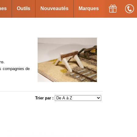
ines
Outils
Nouveautés
Marques
ns.
des compagnies de
Trier par :