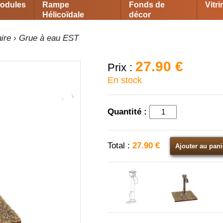
odules
Rampe
Fonds de
Vitr
Hélicoïdale
décor
ire
› Grue à eau EST
27.90 €
Prix :
En stock
Quantité :
Total :
27.90 €
Ajouter au pani