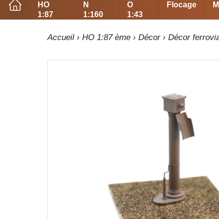
HO
N
O
Flocage
M
1:87
1:160
1:43
Accueil
›
HO 1:87 ème
›
Décor
›
Décor ferrovia