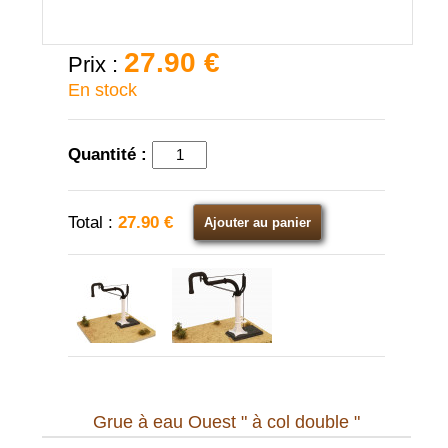
27.90 €
Prix :
En stock
Quantité :
Total :
27.90 €
Ajouter au panier
Grue à eau Ouest " à col double "