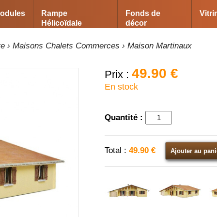
odules
Rampe
Fonds de
Vitr
Hélicoïdale
décor
re
›
Maisons Chalets Commerces
› Maison Martinaux
49.90 €
Prix :
En stock
Quantité :
Total :
49.90 €
Ajouter au pani