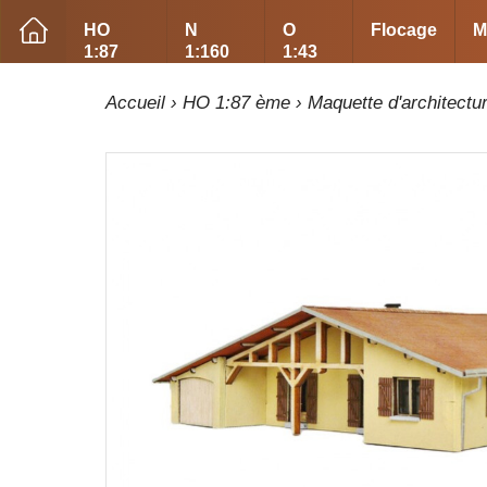
HO
N
O
Flocage
M
1:87
1:160
1:43
Accueil
›
HO 1:87 ème
›
Maquette d'architectu