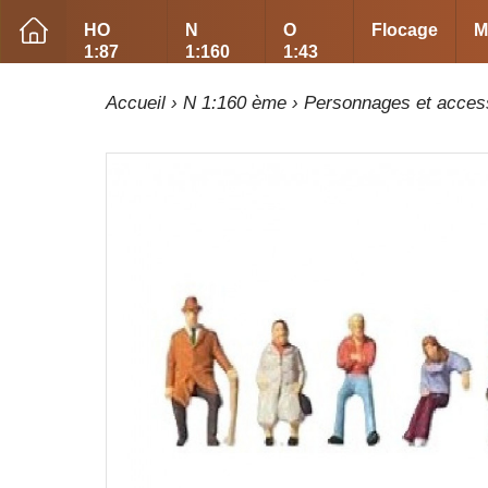
HO
N
O
Flocage
M
1:87
1:160
1:43
Accueil
›
N 1:160 ème
›
Personnages et acces