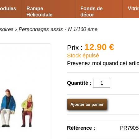
odules
Rampe
Fonds de
Vitr
Hélicoïdale
décor
soires
› Personnages assis - N 1/160 ème
12.90 €
Prix :
Stock épuisé
Prevenez moi quand cet arti
Quantité :
Ajouter au panier
Référence :
PR7905