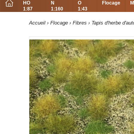
HO
N
O
Flocage
M
1:87
1:160
1:43
Accueil
›
Flocage
›
Fibres
› Tapis d'herbe d'au