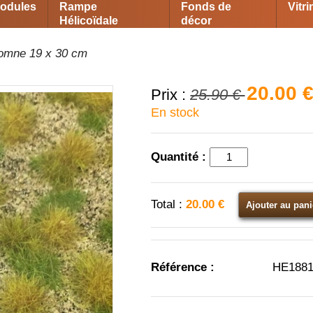
odules
Rampe
Fonds de
Vitr
Hélicoïdale
décor
tomne 19 x 30 cm
20.00 
Prix :
25.90 €
En stock
Quantité :
Total :
20.00 €
Ajouter au pani
Référence :
HE188