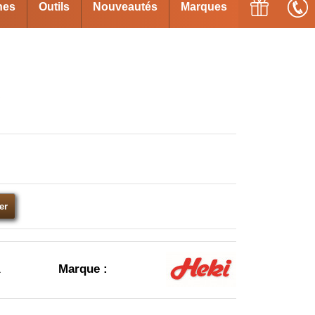
ines
Outils
Nouveautés
Marques
€
er
1
Marque :