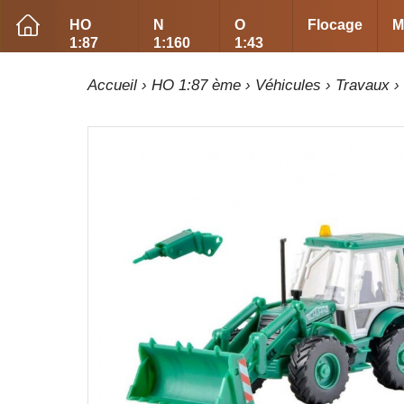
HO
N
O
Flocage
M
1:87
1:160
1:43
Accueil
›
HO 1:87 ème
›
Véhicules
›
Travaux
›