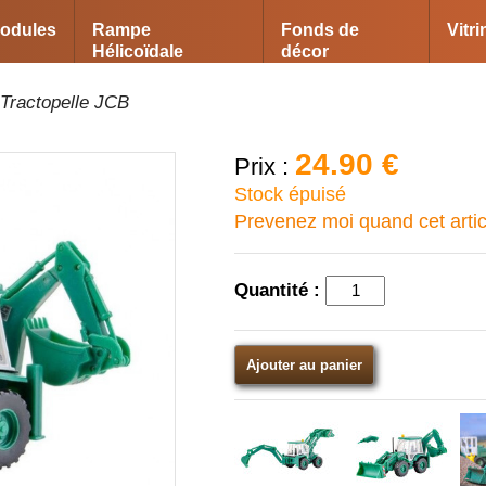
odules
Rampe
Fonds de
Vitr
Hélicoïdale
décor
 Tractopelle JCB
24.90 €
Prix :
Stock épuisé
Prevenez moi quand cet arti
Quantité :
Ajouter au panier